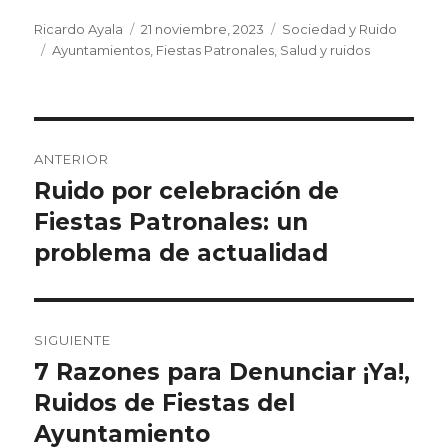
Autor
Publicado
Categorías
Ricardo Ayala
21 noviembre, 2023
Sociedad y Ruido
Etiquetas
el
Ayuntamientos
,
Fiestas Patronales
,
Salud y ruidos
Navegación
ANTERIOR
de
Ruido por celebración de
Entrada
anterior:
Fiestas Patronales: un
entradas
problema de actualidad
SIGUIENTE
7 Razones para Denunciar ¡Ya!,
Entrada
siguiente:
Ruidos de Fiestas del
Ayuntamiento