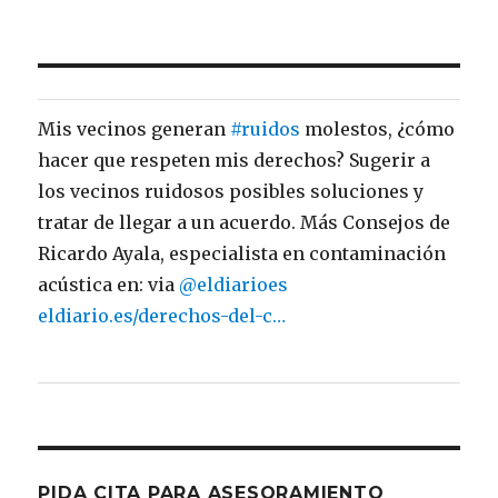
POR
MESES
Mis vecinos generan
El
@Ayto_Sevilla
dialoga con entidades
#ruidos
molestos, ¿cómo
hacer que respeten mis derechos? Sugerir a
vecinales para establecer mejoras de la
los vecinos ruidosos posibles soluciones y
ordenanza de veladores para controlar los
tratar de llegar a un acuerdo. Más Consejos de
#ruidos
una vez que finalicen las medidas
Ricardo Ayala, especialista en contaminación
provisionales implementadas por la crisis
acústica en: via
sanitaria. Esperemos que así sea
@eldiarioes
eldiario.es/derechos-del-c…
@ContraRuido
sevilla.org/actualidad/not…
PIDA CITA PARA ASESORAMIENTO