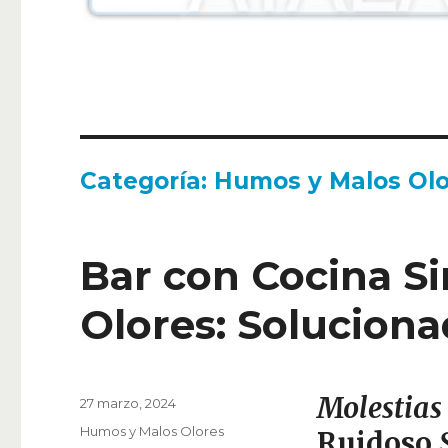
Categoría:
Humos y Malos Olo
Bar con Cocina S
Olores: Solucion
Molestias
Publicado
27 marzo, 2024
el
Categorías
Humos y Malos Olores
Ruidoso