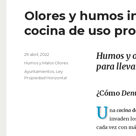
Olores y humos i
cocina de uso pro
Humos y o
Publicado
29 abril, 2022
el
Categorías
Humos y Malos Olores
para lleva
Etiquetas
Ayuntamientos
,
Ley
Propiedad Horizontal
¿Cómo
Den
U
na
cocina
d
invaden lo
cada vez con má