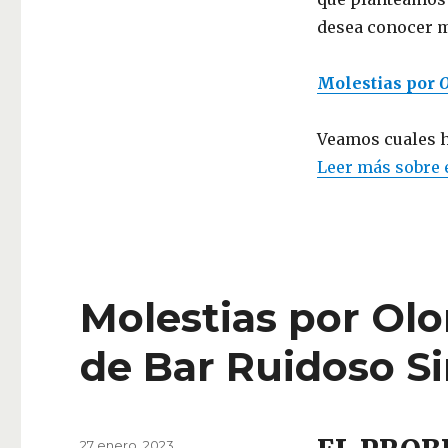
desea conocer m
Molestias por
O
Veamos cuales h
Leer más sobre 
Molestias por Olo
de Bar Ruidoso S
Publicado
27 enero, 2023