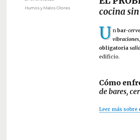
EL PRO
el
Categorías
Humos y Malos Olores
cocina si
U
n
bar-
cerv
vibraciones
obligatoria
sali
edificio.
Cómo enfr
de bares, ce
Leer más sobre 