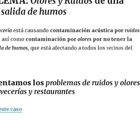
BLEMA:
Olores y Ruidos
de una
n salida de humos
ecería
está causando
contaminación acústica por
ruidos
, así como
contaminación por
olores
por no tener la
da de humos,
que está afectando a todos los
vecinos
del
entamos los
problemas de ruidos y olores
rvecerías y restaurantes
este caso