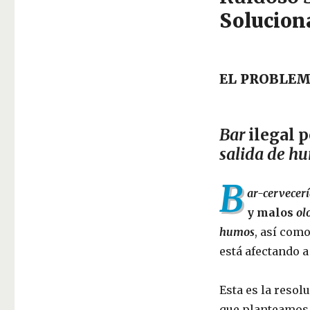
Solucion
EL PROBLE
Bar
ilegal p
salida de h
B
ar-cervecer
y malos
ol
humos
, así com
está afectando a
Esta es la resol
que planteamos e