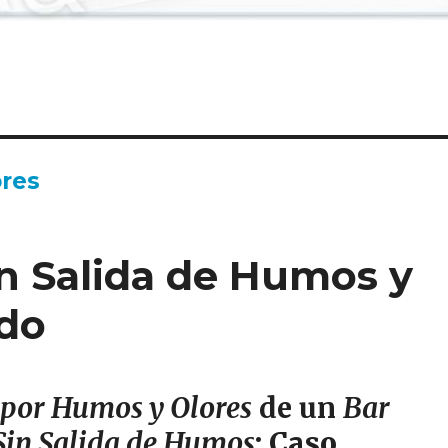
res
in Salida de Humos y
ado
 por Humos y Olores
de un
Bar
Sin Salida de Humos
; Caso