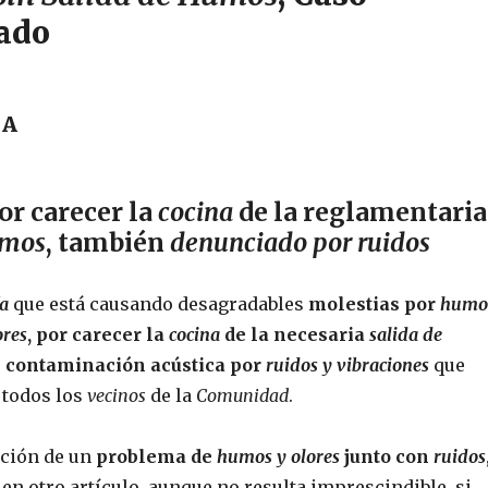
ado
MA
or carecer la
cocina
de la reglamentaria
umos
, también
denunciado por ruidos
ía
que está causando desagradables
molestias por
humo
ores
, por carecer la
cocina
de la necesaria
salida de
o
contaminación acústica por
ruidos y vibraciones
que
 todos los
vecinos
de la
Comunidad
.
ución de un
problema de
humos y olores
junto con
ruidos
n otro artículo, aunque no resulta imprescindible, si