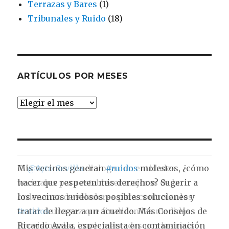
Terrazas y Bares
(1)
Tribunales y Ruido
(18)
ARTÍCULOS POR MESES
ARTÍCULOS
POR
MESES
El
@Ayto_Sevilla
dialoga con entidades
vecinales para establecer mejoras de la
ordenanza de veladores para controlar los
#ruidos
una vez que finalicen las medidas
provisionales implementadas por la crisis