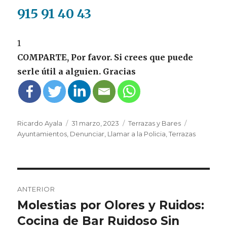
915 91 40 43
1
COMPARTE, Por favor. Si crees que puede
serle útil a alguien. Gracias
Autor
Publicado
Categorías
Etiquetas
Ricardo Ayala
31 marzo, 2023
Terrazas y Bares
el
Ayuntamientos
,
Denunciar
,
Llamar a la Policia
,
Terrazas
Navegación
ANTERIOR
de
Molestias por Olores y Ruidos:
Entrada
anterior:
Cocina de Bar Ruidoso Sin
entradas