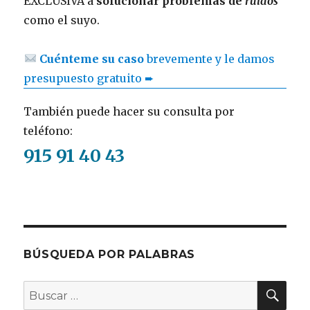
EXCLUSIVA a
solucionar problemas de
ruidos
como el suyo.
Cuénteme su caso
brevemente y le damos
presupuesto gratuito ➨
También puede hacer su consulta por
teléfono:
915 91 40 43
BÚSQUEDA POR PALABRAS
BU
Buscar
por: