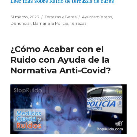
Leer más sobre Ruido de terrazas de bares
Publicado
Categorías
Etiquetas
31 marzo, 2023
Terrazas y Bares
Ayuntamientos
,
el
Denunciar
,
Llamar a la Policia
,
Terrazas
¿Cómo Acabar con el
Ruido con Ayuda de la
Normativa Anti-Covid?