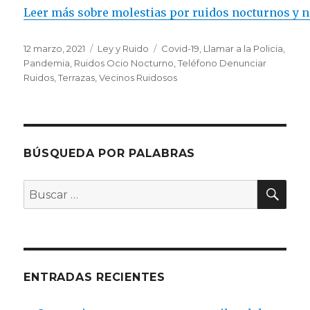
Leer más sobre molestias por ruidos nocturnos y n
Publicado
Categorías
Etiquetas
12 marzo, 2021
Ley y Ruido
Covid-19
,
Llamar a la Policia
,
el
Pandemia
,
Ruidos Ocio Nocturno
,
Teléfono Denunciar
Ruidos
,
Terrazas
,
Vecinos Ruidosos
BÚSQUEDA POR PALABRAS
BU
Buscar
por:
ENTRADAS RECIENTES