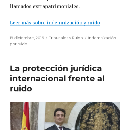
llamados extrapatrimoniales.
Leer más sobre indemnización y ruido
Publicado
Categorías
Etiquetas
19 diciembre, 2016
Tribunales y Ruido
Indemnización
el
por ruido
La protección jurídica
internacional frente al
ruido