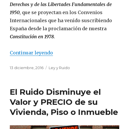
Derechos y de las Libertades Fundamentales de
1950
, que se proyectan en los Convenios
Internacionales que ha venido suscribiendo
España desde la proclamación de nuestra
Constitución en 1978
.
«La protección jurídica internac
Continuar leyendo
Publicado
Categorías
13 diciembre, 2016
Ley y Ruido
el
El Ruido Disminuye el
Valor y PRECIO de su
Vivienda, Piso o Inmueble