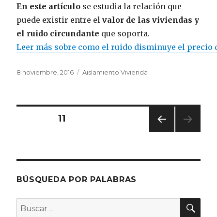
En este artículo
se estudia la relación que
puede existir entre el
valor de las viviendas y
el ruido circundante
que soporta.
Leer más sobre como el ruido disminuye el precio 
Publicado
Categorías
8 noviembre, 2016
Aislamiento Vivienda
el
Navegación
PÁGINA
11
PÁGI
de
NA
ANT
entradas
ERIO
R
BÚSQUEDA POR PALABRAS
BU
Buscar