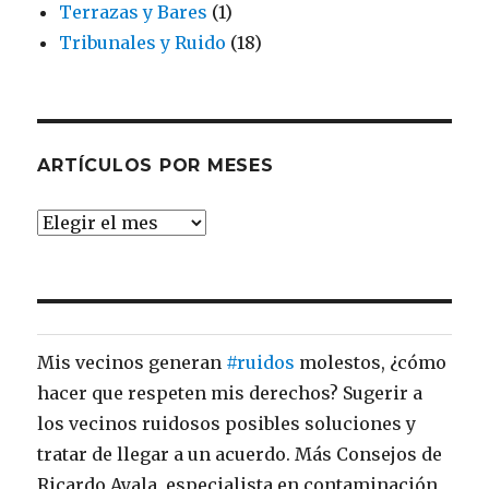
Terrazas y Bares
(1)
Tribunales y Ruido
(18)
ARTÍCULOS POR MESES
ARTÍCULOS
POR
MESES
Mis vecinos generan
El
@Ayto_Sevilla
dialoga con entidades
#ruidos
molestos, ¿cómo
hacer que respeten mis derechos? Sugerir a
vecinales para establecer mejoras de la
los vecinos ruidosos posibles soluciones y
ordenanza de veladores para controlar los
tratar de llegar a un acuerdo. Más Consejos de
#ruidos
una vez que finalicen las medidas
Ricardo Ayala, especialista en contaminación
provisionales implementadas por la crisis