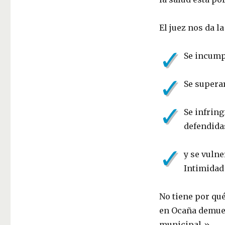
El juez nos da la
✓
Se incump
✓
Se supera
✓
Se infring
defendida
✓
y se vuln
Intimidad
No tiene por qué
en Ocaña demuest
municipal.»