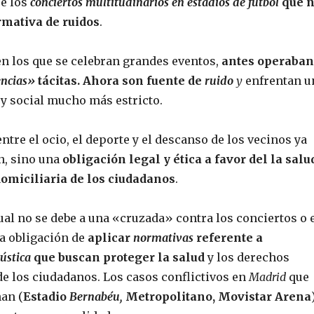
e los
conciertos multitudinarios en estadios de fútbol
que 
mativa de ruidos
.
en los que se celebran grandes eventos,
antes operaban
encias»
tácitas. Ahora son fuente de
ruido
y
enfrentan u
 y social mucho más estricto.
ntre el ocio, el deporte y el descanso de los vecinos ya
n, sino una
obligación legal y ética a favor del la salu
domiciliaria de los ciudadanos
.
ual no se debe a una «cruzada» contra los conciertos o 
la obligación de
aplicar
normativas
referente a
ústica
que buscan proteger la salud
y los derechos
e los ciudadanos. Los casos conflictivos en
Madrid
que
an (
Estadio
Bernabéu,
Metropolitano, Movistar Arena