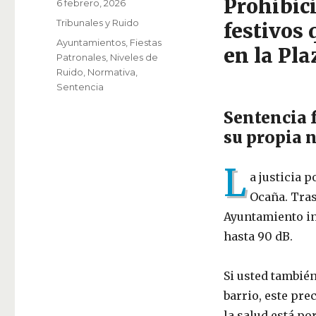
Prohibici
Publicado
6 febrero, 2026
el
Categorías
Tribunales y Ruido
festivos 
Etiquetas
Ayuntamientos
,
Fiestas
en la Pl
Patronales
,
Niveles de
Ruido
,
Normativa
,
Sentencia
Sentencia 
su propia 
L
a justicia p
Ocaña. Tras
Ayuntamiento in
hasta 90 dB.
Si usted también
barrio, este pre
la salud está p