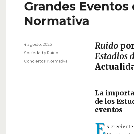
Grandes Eventos 
Normativa
Ruido
po
Publicado
4 agosto, 2025
el
Categorías
Sociedad y Ruido
Estadios 
Etiquetas
Conciertos
,
Normativa
Actualid
La importa
de los Est
eventos
E
s crecient