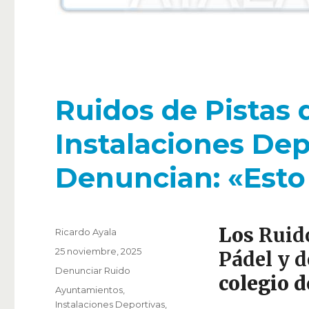
Ruidos de Pistas 
Instalaciones Dep
Denuncian: «Esto 
Los
Ruido
Autor
Ricardo Ayala
Publicado
25 noviembre, 2025
Pádel y d
el
Categorías
Denunciar Ruido
colegio 
Etiquetas
Ayuntamientos
,
Instalaciones Deportivas
,