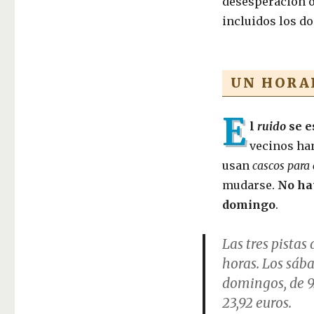
desesperación o 
incluidos los d
UN HORA
E
l
ruido
se e
vecinos han
usan
cascos para 
mudarse.
No hay
domingo
.
Las tres pistas
horas. Los sába
domingos, de 9
23,92 euros.