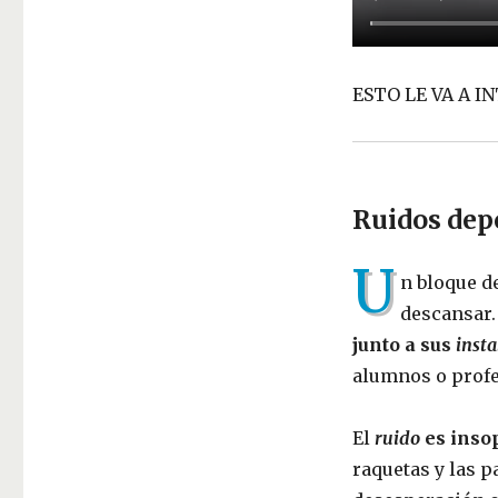
ESTO LE VA A I
Ruidos dep
U
n bloque d
descansar.
junto a sus
insta
alumnos o profe
El
ruido
es insop
raquetas y las p