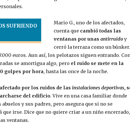
ersonales.
Mario G., uno de los afectados,
OS SUFRIENDO
cuenta que
cambió todas las
ventanas por unas
antirruido
y
cerró la terraza como un búnker
7.000 euros. Aun así, los pelotazos siguen entrando. Co
rradas se amortigua algo, pero
el ruido se mete en la
00 golpes por hora
, hasta las once de la noche.
afectado por los ruidos de las
instalaciones deportivas
, 
rcharse del edificio
. Vive en una casa familiar donde
 abuelos y sus padres, pero asegura que si no se
 que irse. Dice que no quiere criar a un niño encerrado,
las ventanas.