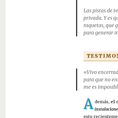
Las pistas de t
privada. Y es q
raquetas, que 
para generar i
TESTIMON
«Vivo encerrado
para que
no ent
me es imposibl
A
demás,
el 
instalacion
esto recienteme