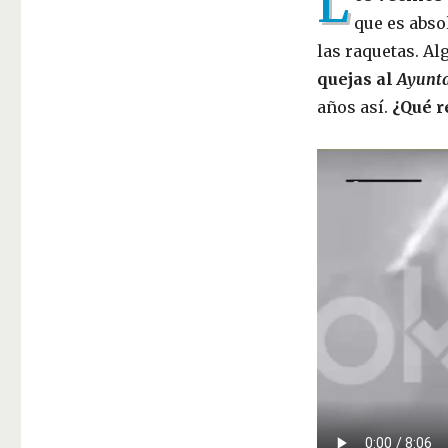
L
que es abso
las raquetas. A
quejas al
Ayunt
años así.
¿Qué r