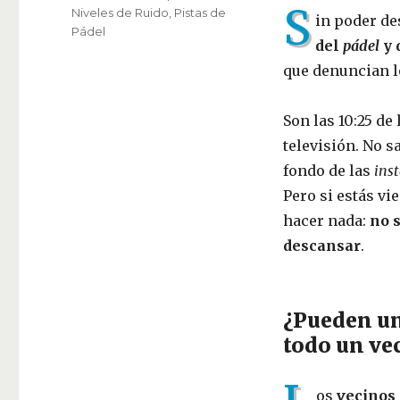
S
Niveles de Ruido
,
Pistas de
in poder de
Pádel
del
pádel
y 
que denuncian l
Son las 10:25 de
televisión. No sa
fondo de las
ins
Pero si estás vie
hacer nada:
no s
descansar
.
¿Pueden u
todo un ve
os
vecinos