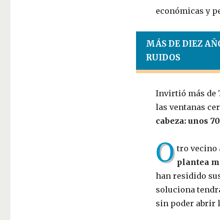
económicas y p
MÁS DE DIEZ AÑ
RUIDOS
Invirtió más de 
las ventanas ce
cabeza: unos 7
O
tro vecino
plantea ma
han residido sus
soluciona tendrá
sin poder abrir 