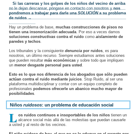
Si las carreras y los golpes de los niños del vecino de arriba
no le dejan descansar, póngase en contacto con nosotros y
nos
pondremos a trabajar para darle una
SOLUCIÓN
a su problema
de ruidos
→
Hay un problema de base,
muchas construcciones de pisos no
tienen una insonorización adecuada
. Por eso a veces damos
soluciones
constructivas
contra el ruido
como
aislamiento
de
paredes y techos
.
Los tribunales y la consiguiente
denuncia
por ruidos
, es para
nosotros, un último recurso. Siempre estudiamos antes soluciones
que pueden resultar
más económicas
y sobre todo que impliquen
un
menor desgaste personal para usted
.
Esto es lo que nos diferencia de los abogados que sólo pueden
actúan contra el ruido mediante juicios
. Stop Ruido, al ser una
plataforma multidisciplinar y contar con un equipo completo de
profesionales
podemos ofrecerle un abanico mucho mayor de
posibilidades
.
Niños
ruidosos
: un problema de educación social
L
os ruidos continuos e insoportables de los niños
tienen un
alcance social más allá de las molestias que puedan causarle
a usted y al resto de los vecinos.
El niño ruidoso de hoy, al que no se le eduque en el respeto por