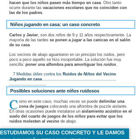
hacen que los niños pasen más tiempo en casa
. Otro tanto
ocurre durante las
vacaciones escolares que no coinciden con
las de los padres
.
Niños
jugando
en casa
: un caso concreto
Carlos y Javier
, son dos
niños
de 9 y 11 años respectivamente. La
mayoría de las tardes
se ponen a
jugar
a las canicas en el salón
de su casa
.
Los vecinos de abajo aguantaron en un principio los ruidos, pero
poco a poco aquello se hizo insoportable. La solución fue muy
sencilla:
poner una alfombra para amortiguar los
ruidos
.
7 Medidas útiles contra los
Ruidos de
Niños
del Vecino
Jugando en casa
Posilbles
soluciones ante
niños
ruidosos
C
omo en este caso, muchas veces se puede
delimitar una
zona de juegos
colocando una alfombra de puzzle aislante.
En otras ocasiones puede instalarse un
aislamiento
acústico
en el
suelo del cuarto de juegos de los
niños
para evitar que los
ruidos molesten al
vecino
de abajo.
ESTUDIAMOS SU CASO CONCRETO Y LE DAMOS